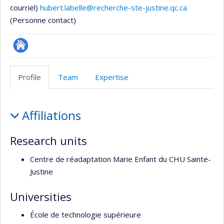
courriel)
hubert.labelle@recherche-ste-justine.qc.ca
(Personne contact)
Site
Web
Profile
Team
Expertise
de
l’unité
Profile
de
Affiliations
recherche
Research units
Centre de réadaptation Marie Enfant du CHU Sainte-
Justine
Universities
École de technologie supérieure