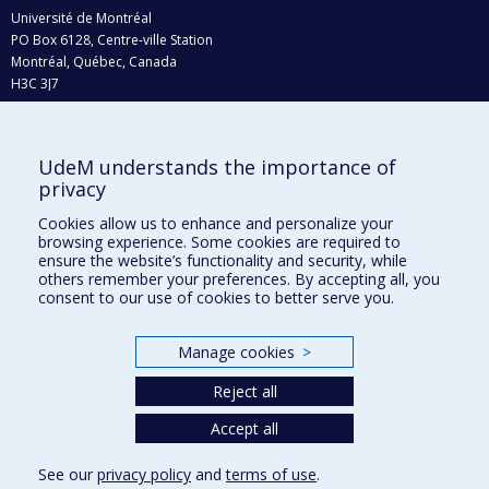
Université de Montréal
PO Box 6128, Centre-ville Station
Montréal, Québec, Canada
H3C 3J7
Phone : 514 343-6111, #38492
E-mail :
recherche@umontreal.ca
UdeM understands the importance of
Who does what?
privacy
Find us
Cookies allow us to enhance and personalize your
browsing experience. Some cookies are required to
Site map
ensure the website’s functionality and security, while
others remember your preferences. By accepting all, you
Accessibility
consent to our use of cookies to better serve you.
Manage cookies
>
Reject all
Accept all
See our
privacy policy
and
terms of use
.