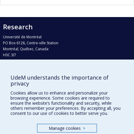
Research
Université de Montréal
PO Box 6128, Centre-ville Station
Montréal, Québec, Canada
H3C 3J7
Phone : 514 343-6111, #38492
E-mail :
recherche@umontreal.ca
UdeM understands the importance of
Who does what?
privacy
Find us
Cookies allow us to enhance and personalize your
browsing experience. Some cookies are required to
Site map
ensure the website’s functionality and security, while
others remember your preferences. By accepting all, you
Accessibility
consent to our use of cookies to better serve you.
Manage cookies
>