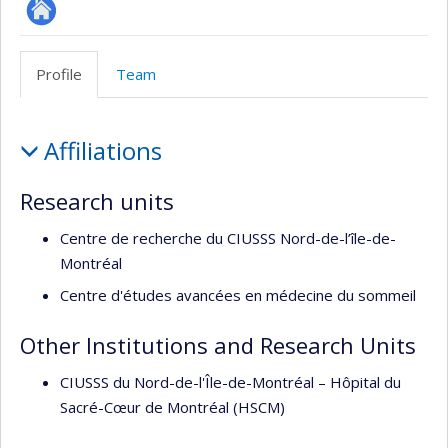
Site
Web
Profile
Team
de
l’unité
Profile
de
Affiliations
recherche
Research units
Centre de recherche du CIUSSS Nord-de-l’île-de-
Montréal
Centre d'études avancées en médecine du sommeil
Other Institutions and Research Units
CIUSSS du Nord-de-l'Île-de-Montréal – Hôpital du
Sacré-Cœur de Montréal (HSCM)