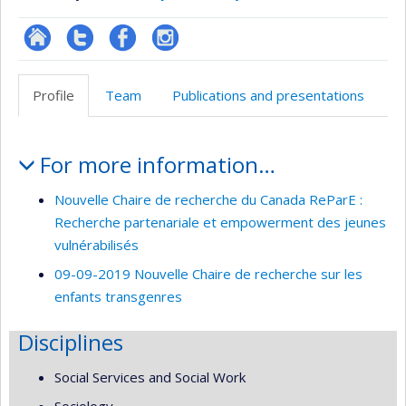
Site
Compte
Profil
Instagram
Web
twitter
Facebook
Profile
Team
Publications and presentations
de
l’unité
Profile
de
For more information…
recherche
Nouvelle Chaire de recherche du Canada ReParE :
Recherche partenariale et empowerment des jeunes
vulnérabilisés
09-09-2019 Nouvelle Chaire de recherche sur les
enfants transgenres
Disciplines
Social Services and Social Work