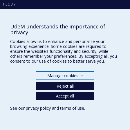
H3C 3J7
Phone : 514 343-6111, #38492
E-mail :
recherche@umontreal.ca
UdeM understands the importance of
Who does what?
privacy
Find us
Cookies allow us to enhance and personalize your
browsing experience. Some cookies are required to
Site map
ensure the website’s functionality and security, while
others remember your preferences. By accepting all, you
Accessibility
consent to our use of cookies to better serve you.
Manage cookies
>
Reject all
Accept all
See our
privacy policy
and
terms of use
.
Privacy
Terms of use
Cookie Settings