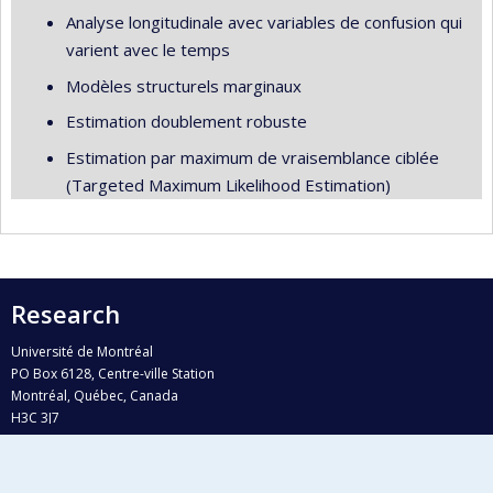
Analyse longitudinale avec variables de confusion qui
varient avec le temps
Modèles structurels marginaux
Estimation doublement robuste
Estimation par maximum de vraisemblance ciblée
(Targeted Maximum Likelihood Estimation)
Research
Université de Montréal
PO Box 6128, Centre-ville Station
Montréal, Québec, Canada
H3C 3J7
Phone : 514 343-6111, #38492
E-mail :
recherche@umontreal.ca