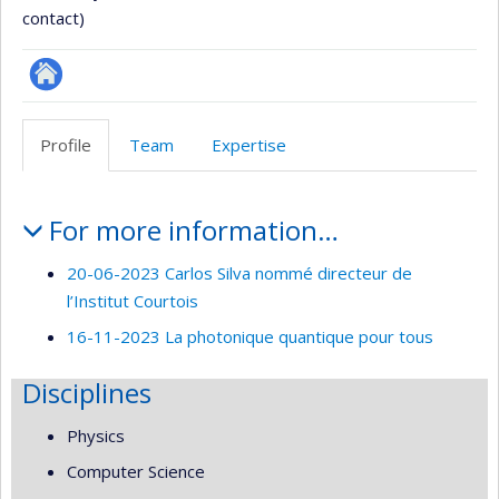
contact)
Site
Web
Profile
Team
Expertise
de
l’unité
Profile
de
For more information…
recherche
20-06-2023 Carlos Silva nommé directeur de
l’Institut Courtois
16-11-2023 La photonique quantique pour tous
Disciplines
Physics
Computer Science