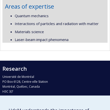
Areas of expertise
Quantum mechanics
Interactions of particles and radiation with matter
Materials science
Laser-beam impact phenomena
Research
Université de Montréal
PO Box 6128, Centre-ville Station
Montréal, Québec, Canada
H3C 3J7
Phone : 514 343-6111, #38492
E-mail :
recherche@umontreal.ca