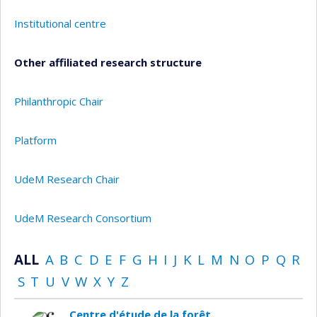
Institutional centre
Other affiliated research structure
Philanthropic Chair
Platform
UdeM Research Chair
UdeM Research Consortium
ALL
A
B
C
D
E
F
G
H
I
J
K
L
M
N
O
P
Q
R
S
T
U
V
W
X
Y
Z
Centre d'étude de la forêt