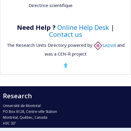
Directrice scientifique
Need Help ?
Online Help Desk
|
Contact us
The Research Units Directory powered by
SADVR
and
was a CEN-R project
Research
Université de Montréal
PO Box 6128, Centre-ville Station
Montréal, Québec, Canada
H3C 3J7