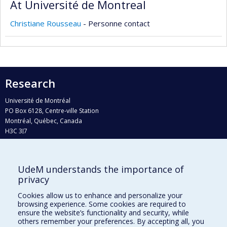
At Université de Montreal
Christiane Rousseau
- Personne contact
Research
Université de Montréal
PO Box 6128, Centre-ville Station
Montréal, Québec, Canada
H3C 3J7
Phone : 514 343-6111, #38492
E-mail :
recherche@umontreal.ca
UdeM understands the importance of
Who does what?
privacy
Find us
Cookies allow us to enhance and personalize your
browsing experience. Some cookies are required to
Site map
ensure the website’s functionality and security, while
others remember your preferences. By accepting all, you