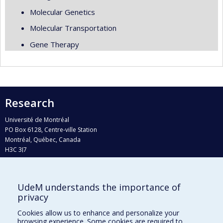
Molecular Genetics
Molecular Transportation
Gene Therapy
Research
Université de Montréal
PO Box 6128, Centre-ville Station
Montréal, Québec, Canada
H3C 3J7
Phone : 514 343-6111, #38492
E-mail :
recherche@umontreal.ca
UdeM understands the importance of
Who does what?
privacy
Find us
Cookies allow us to enhance and personalize your
browsing experience. Some cookies are required to