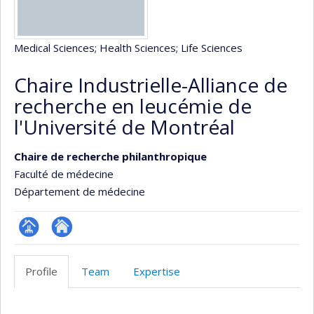
Medical Sciences
; Health Sciences
; Life Sciences
Chaire Industrielle-Alliance de
recherche en leucémie de
l'Université de Montréal
Chaire de recherche philanthropique
Faculté de médecine
Département de médecine
Page
Site
Facultaire
Web
Profile
Team
Expertise
(départementale,
de
école)
l’unité
Profile