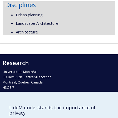
Disciplines
Urban planning
Landscape Architecture
Architecture
Research
Université de Montréal
PO Box 6128, Centre-ville Station
Montréal, Québec, Canada
H3C 3J7
Phone : 514 343-6111, #38492
E-mail :
recherche@umontreal.ca
UdeM understands the importance of
Who does what?
privacy