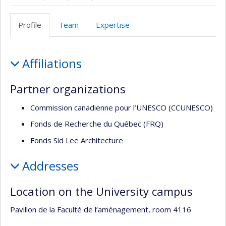
Page
Site
LinkedIn
Profil
Instagram
Facultaire
Web
Facebook
Profile
Team
Expertise
(départementale,
de
école)
l’unité
Profile
de
Affiliations
recherche
Partner organizations
Commission canadienne pour l’UNESCO (CCUNESCO)
Fonds de Recherche du Québec (FRQ)
Fonds Sid Lee Architecture
Addresses
Location on the University campus
Pavillon de la Faculté de l’aménagement, room 4116