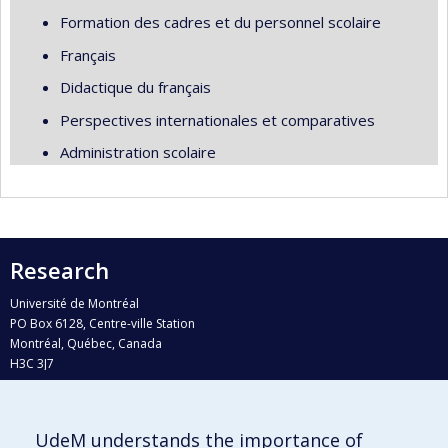
Formation des cadres et du personnel scolaire
Français
Didactique du français
Perspectives internationales et comparatives
Administration scolaire
Research
Université de Montréal
PO Box 6128, Centre-ville Station
Montréal, Québec, Canada
H3C 3J7
Phone : 514 343-6111, #38492
E-mail :
recherche@umontreal.ca
UdeM understands the importance of