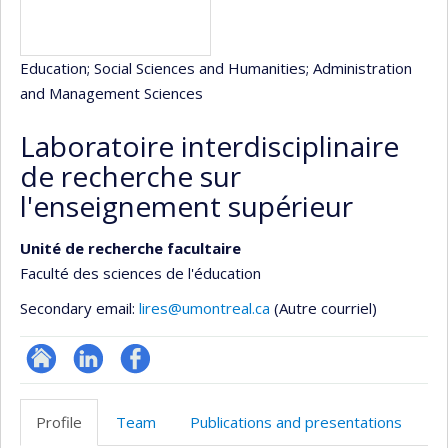
Education
; Social Sciences and Humanities
; Administration
and Management Sciences
Laboratoire interdisciplinaire
de recherche sur
l'enseignement supérieur
Unité de recherche facultaire
Faculté des sciences de l'éducation
Secondary email:
lires@umontreal.ca
(Autre courriel)
Site
LinkedIn
Profil
Web
Facebook
Profile
Team
Publications and presentations
de