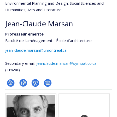
Environmental Planning and Design
; Social Sciences and
Humanities
; Arts and Literature
Jean-Claude Marsan
Professeur émérite
Faculté de l'aménagement - École d'architecture
jean-claude.marsan@umontreal.ca
Secondary email:
jeanclaude.marsan@sympatico.ca
(Travail)
Page
Blogue
Wiki
Bibliographie
Media
professionnelle
(faculté,département,école)