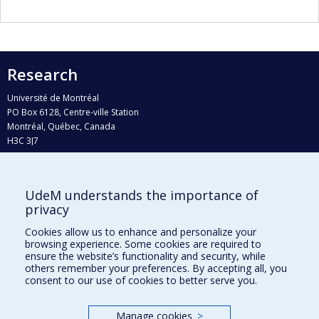
Research
Université de Montréal
PO Box 6128, Centre-ville Station
Montréal, Québec, Canada
H3C 3J7
Phone : 514 343-6111, #38492
E-mail :
recherche@umontreal.ca
UdeM understands the importance of
Who does what?
privacy
Find us
Cookies allow us to enhance and personalize your
browsing experience. Some cookies are required to
Site map
ensure the website’s functionality and security, while
others remember your preferences. By accepting all, you
Accessibility
consent to our use of cookies to better serve you.
Manage cookies
>