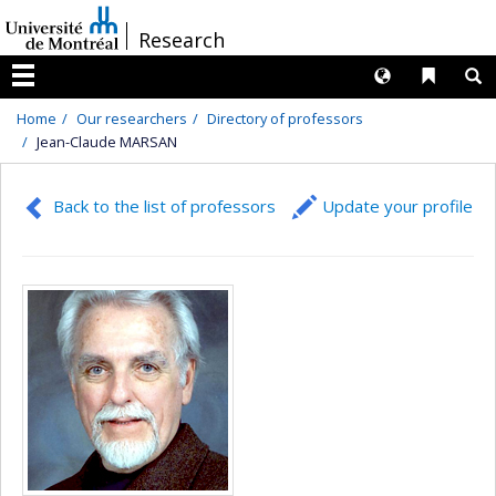
Passer
/
Research
au
contenu
Langues
Liens 
R
Menu
Home
Our researchers
Directory of professors
Jean-Claude MARSAN
Back to the list of professors
Update your profile