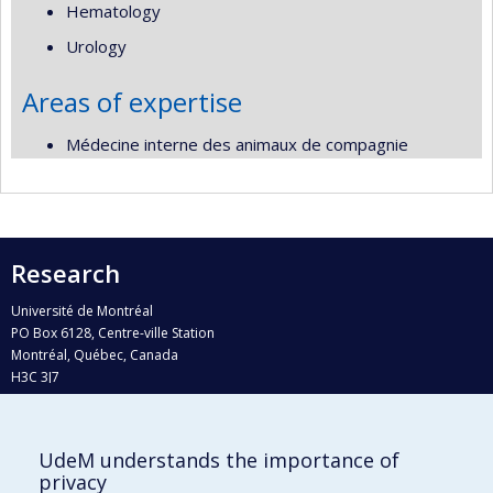
Hematology
Urology
Areas of expertise
Médecine interne des animaux de compagnie
Research
Université de Montréal
PO Box 6128, Centre-ville Station
Montréal, Québec, Canada
H3C 3J7
Phone : 514 343-6111, #38492
E-mail :
recherche@umontreal.ca
UdeM understands the importance of
Who does what?
privacy