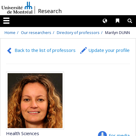
Passer
/
Research
au
contenu
Langues
Liens 
R
Menu
Home
Our researchers
Directory of professors
Marilyn DUNN
Back to the list of professors
Update your profile
Health Sciences
For media