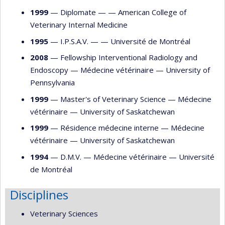
1999
— Diplomate — —
American College of
Veterinary Internal Medicine
1995
— I.P.S.A.V. — —
Université de Montréal
2008
— Fellowship Interventional Radiology and
Endoscopy —
Médecine vétérinaire
—
University of
Pennsylvania
1999
— Master's of Veterinary Science —
Médecine
vétérinaire
—
University of Saskatchewan
1999
— Résidence médecine interne —
Médecine
vétérinaire
—
University of Saskatchewan
1994
— D.M.V. —
Médecine vétérinaire
—
Université
de Montréal
Disciplines
Veterinary Sciences