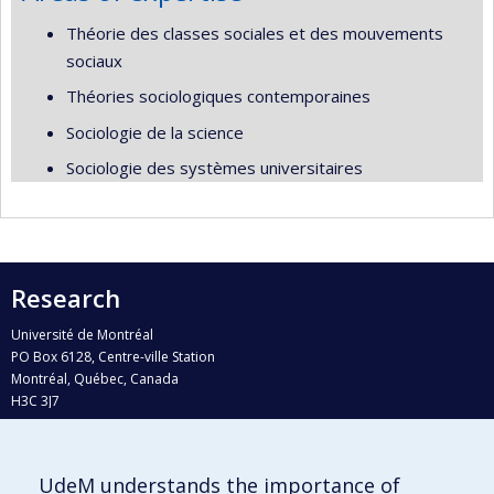
Théorie des classes sociales et des mouvements
sociaux
Théories sociologiques contemporaines
Sociologie de la science
Sociologie des systèmes universitaires
Research
Université de Montréal
PO Box 6128, Centre-ville Station
Montréal, Québec, Canada
H3C 3J7
Phone : 514 343-6111, #38492
E-mail :
recherche@umontreal.ca
UdeM understands the importance of