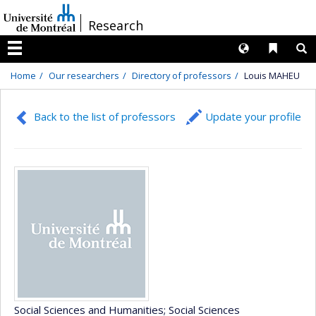
Passer
/
Research
au
contenu
Langues
Liens 
R
Menu
Home
Our researchers
Directory of professors
Louis MAHEU
Back to the list of professors
Update your profile
Social Sciences and Humanities
; Social Sciences