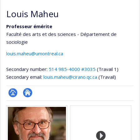
Louis Maheu
Professeur émérite
Faculté des arts et des sciences - Département de
sociologie
louis.maheu@umontreal.ca
Secondary number:
514 985-4000 #3035
(Travail 1)
Secondary email:
louis.maheu@cirano.qc.ca
(Travail)
Page
Site
Media
professionnelle
web
(faculté,département,école)
de
l’unité
de