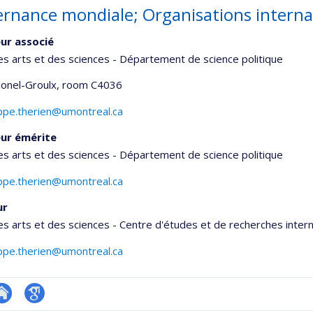
rnance mondiale; Organisations internat
ur associé
es arts et des sciences - Département de science politique
Lionel-Groulx
, room C4036
ippe.therien@umontreal.ca
ur émérite
es arts et des sciences - Département de science politique
ippe.therien@umontreal.ca
ur
es arts et des sciences - Centre d'études et de recherches inter
ippe.therien@umontreal.ca
te
Google