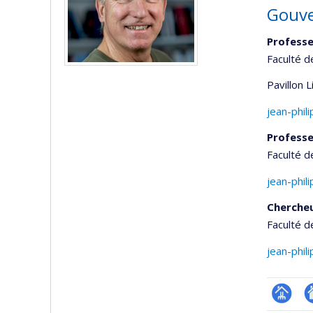
Gouve
Professe
Faculté d
Pavillon 
jean-phil
Professe
Faculté d
jean-phil
Cherche
Faculté d
jean-phil
Page
Si