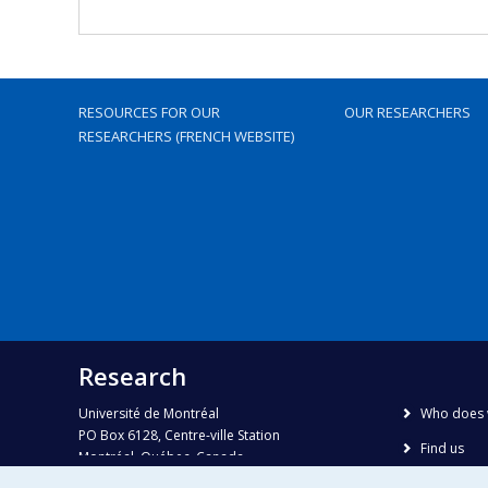
RESOURCES FOR OUR
OUR RESEARCHERS
RESEARCHERS (FRENCH WEBSITE)
Research
Université de Montréal
Who does 
PO Box 6128, Centre-ville Station
Find us
Montréal, Québec, Canada
H3C 3J7
Site map