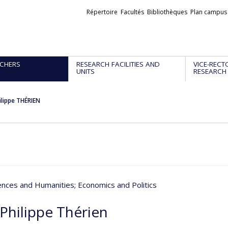
Liens
Répertoire
Facultés
Bibliothèques
Plan campus
externes
CHERS
RESEARCH FACILITIES AND
VICE-RECT
UNITS
RESEARCH
ilippe THÉRIEN
iences and Humanities
; Economics and Politics
-Philippe Thérien