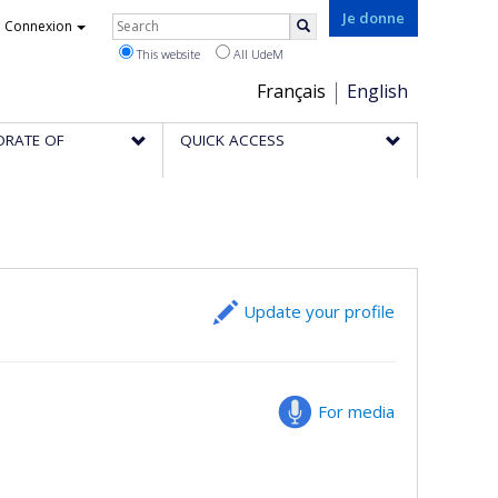
Rechercher
Je donne
Connexion
Search
This website
All UdeM
Choix
Français
English
de
ORATE OF
QUICK ACCESS
la
langue
Update your profile
For media