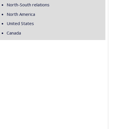
North-South relations
North America
United States
Canada