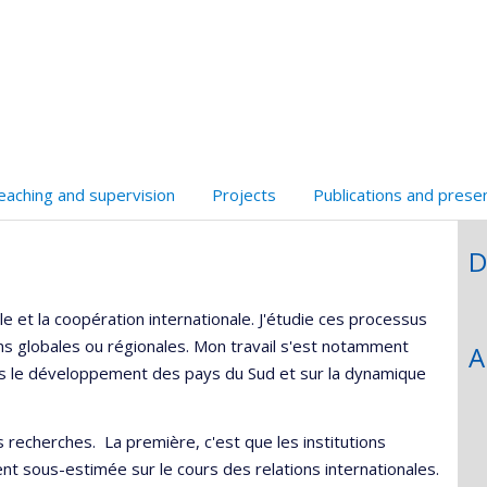
onnelle
eb
Scholar
,département,école)
e
unité
e
echerche
eaching and supervision
Projects
Publications and prese
D
 et la coopération internationale. J'étudie ces processus
ons globales ou régionales. Mon travail s'est notamment
A
ans le développement des pays du Sud et sur la dynamique
recherches. La première, c'est que les institutions
ent sous-estimée sur le cours des relations internationales.