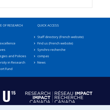
TE OF RESEARCH
QUICK ACCESS
Staff directory (French website)
 excellence
Find us (French website)
ives
Synchro recherche
egies and Policies
compas
rsity in Research
News
ort Fund