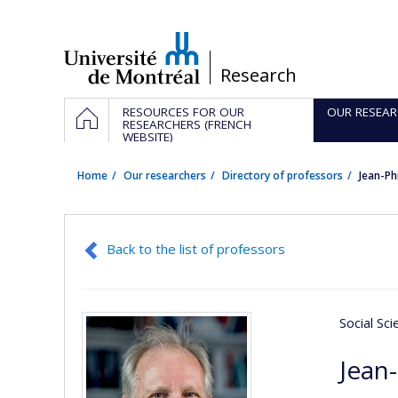
Passer
au
contenu
/
Research
Navigation
HOME
RESOURCES FOR OUR
OUR RESEAR
principale
RESEARCHERS (FRENCH
WEBSITE)
Home
Our researchers
Directory of professors
Jean-Ph
Back to the list of professors
Social Sc
Jean