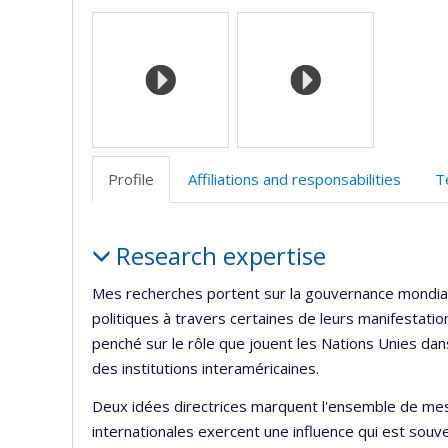
Media
professi
w
(faculté
d
l’
d
r
Profile
Affiliations and responsabilities
T
Profile
Research expertise
Mes recherches portent sur la gouvernance mondiale
politiques à travers certaines de leurs manifestati
penché sur le rôle que jouent les Nations Unies d
des institutions interaméricaines.
Deux idées directrices marquent l'ensemble de mes 
internationales exercent une influence qui est souv