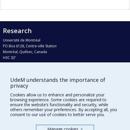
Research
Université de Montréal
PO Box 6128, Centre-ville Station
Montréal, Québec, Canada
H3C 3J7
Phone : 514 343-6111, #38492
E-mail :
recherche@umontreal.ca
UdeM understands the importance of
Who does what?
privacy
Find us
Cookies allow us to enhance and personalize your
browsing experience. Some cookies are required to
Site map
ensure the website’s functionality and security, while
others remember your preferences. By accepting all, you
Accessibility
consent to our use of cookies to better serve you.
Manage cookies
>