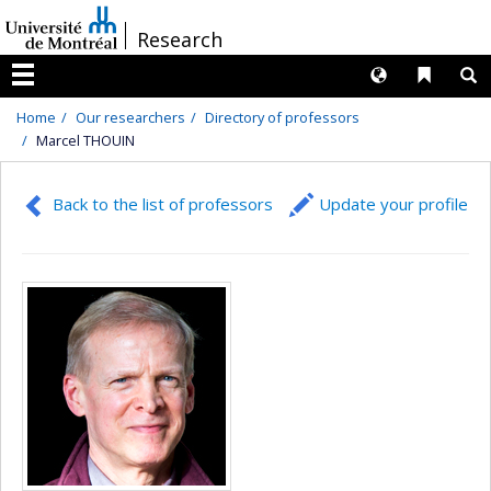
Passer
/
Research
au
contenu
Langues
Liens 
R
Menu
Home
Our researchers
Directory of professors
Marcel THOUIN
Back to the list of professors
Update your profile