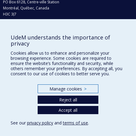
PO Box 6128, Centre-ville Station
Montréal, Québec, Canada
H3C 3J7
Phone : 514 343-6111, #38492
E-mail :
recherche@umontreal.ca
UdeM understands the importance of
Who does what?
privacy
Find us
Cookies allow us to enhance and personalize your
browsing experience. Some cookies are required to
Site map
ensure the website’s functionality and security, while
others remember your preferences. By accepting all, you
Accessibility
consent to our use of cookies to better serve you.
Manage cookies
>
Reject all
Accept all
See our
privacy policy
and
terms of use
.
Privacy