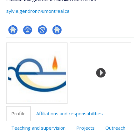
sylvie.gendron@umontreal.ca
ResearchGate
Page
Google
Autre
Media
professionnelle
Scholar
site
(faculté,département,école)
web
Profile
Affiliations and responsabilities
Teaching and supervision
Projects
Outreach