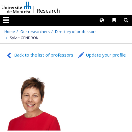
Passer
/
Research
au
contenu
Langues
Liens 
R
Menu
Home
Our researchers
Directory of professors
Sylvie GENDRON
Back to the list of professors
Update your profile