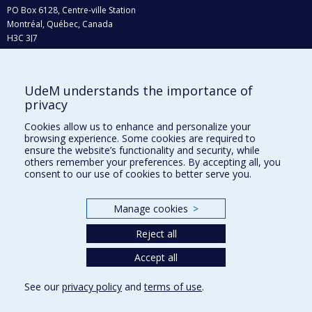
PO Box 6128, Centre-ville Station
Montréal, Québec, Canada
H3C 3J7
Phone : 514 343-6111, #38492
E-mail :
recherche@umontreal.ca
UdeM understands the importance of
privacy
Who does what?
Find us
Cookies allow us to enhance and personalize your
browsing experience. Some cookies are required to
Site map
ensure the website’s functionality and security, while
others remember your preferences. By accepting all, you
Accessibility
consent to our use of cookies to better serve you.
Manage cookies
>
Reject all
Accept all
See our
privacy policy
and
terms of use
.
Privacy