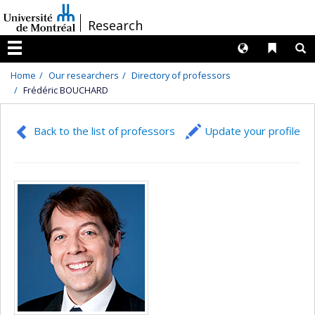
Passer
/
Research
au
contenu
Langues
Liens 
R
Menu
Home
Our researchers
Directory of professors
Frédéric BOUCHARD
Back to the list of professors
Update your profile