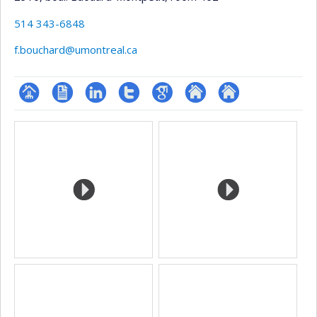
514 343-6848
f.bouchard@umontreal.ca
Page
CV
LinkedIn
Compte
Google
Autre
Autre
Media
professionnelle
Twitter
Scholar
site
site
(faculté,département,école)
web
web