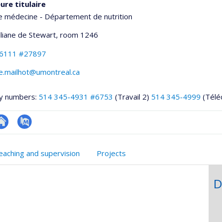
ure titulaire
e médecine - Département de nutrition
Liliane de Stewart
, room 1246
-6111 #27897
e.mailhot@umontreal.ca
y numbers:
514 345-4931 #6753
(Travail 2)
514 345-4999
(Télé
te
PubMed
onnelle
eb
eaching and supervision
Projects
,département,école)
e
unité
D
e
echerche