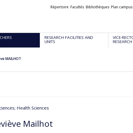
Liens
Répertoire
Facultés
Bibliothèques
Plan campus
externes
CHERS
RESEARCH FACILITIES AND
VICE-RECT
UNITS
RESEARCH
ève MAILHOT
ciences
; Health Sciences
viève Mailhot