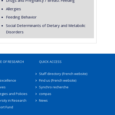
Drugs and Pregnancy / Breast Feeding
Allergies
Feeding Behavior
Social Determinants of Dietary and Metabolic
Disorders
TE OF RESEARCH
QUICK ACCESS
Staff directory (French website)
 excellence
Find us (French website)
ives
Synchro recherche
egies and Policies
compas
rsity in Research
News
ort Fund