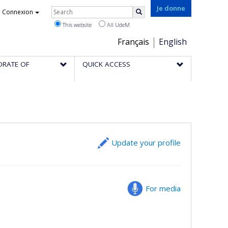
Rechercher
Je donne
Connexion
Search
This website
All UdeM
Choix
Français
English
de
ORATE OF
QUICK ACCESS
la
langue
Update your profile
For media