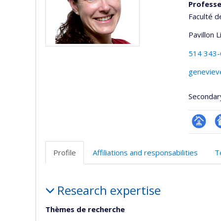
Professe
Faculté d
Pavillon 
514 343
geneviev
Secondar
Page
Si
professi
w
Profile
Affiliations and responsabilities
T
(faculté
d
l’
Profile
d
Research expertise
r
Thèmes de recherche