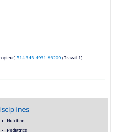
copieur)
514 345-4931 #6200
(Travail 1)
isciplines
Nutrition
Pediatrics