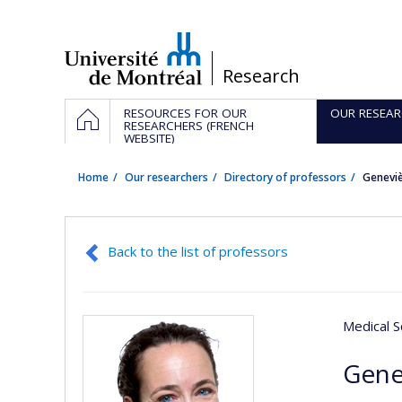
Passer
au
contenu
/
Research
Navigation
HOME
RESOURCES FOR OUR
OUR RESEAR
principale
RESEARCHERS (FRENCH
WEBSITE)
Home
Our researchers
Directory of professors
Genevi
Back to the list of professors
Medical S
Gene