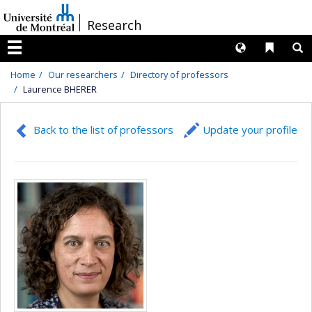
Passer
/
Research
au
contenu
Langues
Liens 
R
Menu
Home
Our researchers
Directory of professors
Laurence BHERER
Back to the list of professors
Update your profile