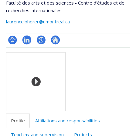
Faculté des arts et des sciences - Centre d'études et de
recherches internationales
laurence.bherer@umontreal.ca
Page
LinkedIn
Google
Autre
Media
professionnelle
Scholar
site
(faculté,département,école)
web
Profile
Affiliations and responsabilities
Teaching and supervision
Projects