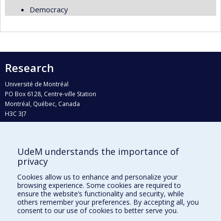
Democracy
Research
Université de Montréal
PO Box 6128, Centre-ville Station
Montréal, Québec, Canada
H3C 3J7
Phone : 514 343-6111, #38492
E-mail :
recherche@umontreal.ca
UdeM understands the importance of
Who does what?
privacy
Find us
Cookies allow us to enhance and personalize your
browsing experience. Some cookies are required to
Site map
ensure the website’s functionality and security, while
others remember your preferences. By accepting all, you
Accessibility
consent to our use of cookies to better serve you.