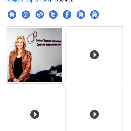
ResearchGate
Page
Blogue
Compte
Profil
Autre
Autre
Media
professionnelle
Twitter
Facebook
site
site
(faculté,département,école)
web
web