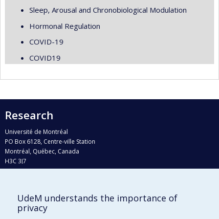
Sleep, Arousal and Chronobiological Modulation
Hormonal Regulation
COVID-19
COVID19
Research
Université de Montréal
PO Box 6128, Centre-ville Station
Montréal, Québec, Canada
H3C 3J7
Phone : 514 343-6111, #38492
E-mail :
recherche@umontreal.ca
UdeM understands the importance of
privacy
Who does what?