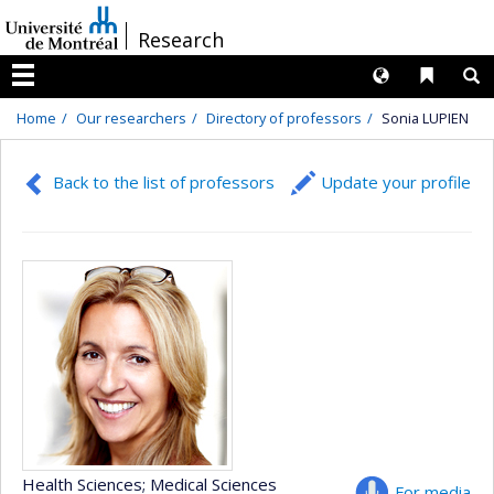
Passer
/
Research
au
contenu
Langues
Liens 
R
Menu
Home
Our researchers
Directory of professors
Sonia LUPIEN
Back to the list of professors
Update your profile
Health Sciences
; Medical Sciences
For media