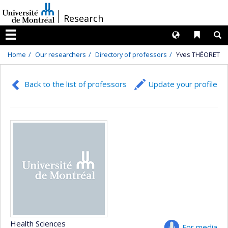
Passer
/
Research
au
contenu
Langues
Liens 
R
Menu
Home
Our researchers
Directory of professors
Yves THÉORET
Back to the list of professors
Update your profile
Health Sciences
For media