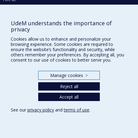
Phone : 514 343-6111, #38492
E-mail :
recherche@umontreal.ca
UdeM understands the importance of
Who does what?
privacy
Find us
Cookies allow us to enhance and personalize your
browsing experience. Some cookies are required to
Site map
ensure the website’s functionality and security, while
others remember your preferences. By accepting all, you
Accessibility
consent to our use of cookies to better serve you.
Manage cookies
>
Reject all
Accept all
See our
privacy policy
and
terms of use
.
Privacy
Terms of use
Cookie Settings
Université de