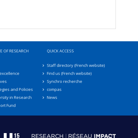
TE OF RESEARCH
QUICK ACCESS
Staff directory (French website)
 excellence
Find us (French website)
ives
Synchro recherche
egies and Policies
compas
rsity in Research
News
ort Fund