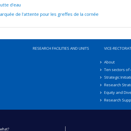
utte d'eau
rquée de l'attente pour les greffes de la cornée
RESEARCH FACILITIES AND UNITS
VICE-RECTORA
About
Ten sectors of
Strategic Initiat
Research Strat
Equity and Dive
Research Supp
what?