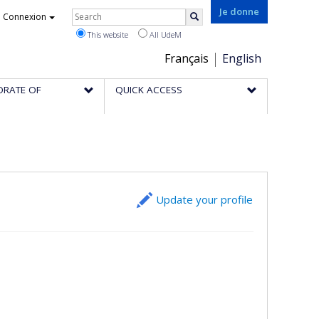
Rechercher
Je donne
Connexion
Search
This website
All UdeM
Choix
Français
English
de
ORATE OF
QUICK ACCESS
la
langue
Update your profile