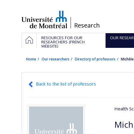
Passer
au
contenu
/
Research
Navigation
HOME
RESOURCES FOR OUR
OUR RESEAR
principale
RESEARCHERS (FRENCH
WEBSITE)
Home
Our researchers
Directory of professors
Michèl
Back to the list of professors
Health Sc
Mich