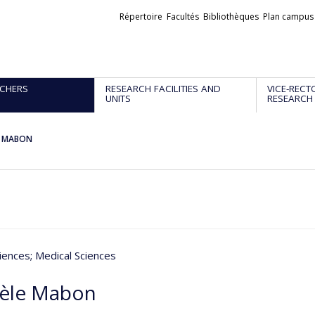
Liens
Répertoire
Facultés
Bibliothèques
Plan campus
externes
CHERS
RESEARCH FACILITIES AND
VICE-RECT
UNITS
RESEARCH
e MABON
iences
; Medical Sciences
èle Mabon