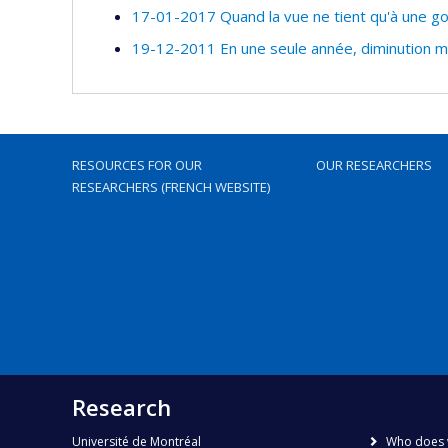
17-01-2017 Quand la vue ne tient qu'à une go
19-12-2011 En une seule année, diminution ma
RESOURCES FOR OUR
OUR RESEARCHERS
RESEARCHERS (FRENCH WEBSITE)
Research
Université de Montréal
Who does 