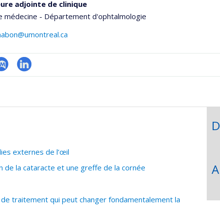
ure adjointe de clinique
de médecine - Département d'ophtalmologie
mabon@umontreal.ca
hGate
ubMed
LinkedIn
D
es externes de l’œil
A
 de la cataracte et une greffe de la cornée
de traitement qui peut changer fondamentalement la