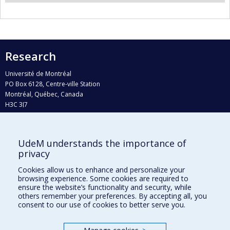
Research
Université de Montréal
PO Box 6128, Centre-ville Station
Montréal, Québec, Canada
H3C 3J7
Phone : 514 343-6111, #38492
E-mail :
recherche@umontreal.ca
UdeM understands the importance of
privacy
Who does what?
Find us
Cookies allow us to enhance and personalize your
browsing experience. Some cookies are required to
Site map
ensure the website’s functionality and security, while
others remember your preferences. By accepting all, you
Accessibility
consent to our use of cookies to better serve you.