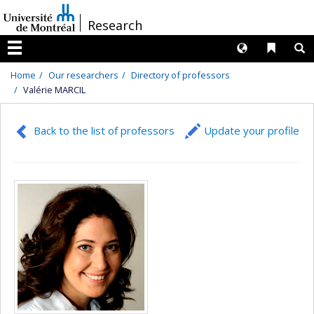
Passer
/
Research
au
contenu
Langues
Liens 
R
Menu
Home
Our researchers
Directory of professors
Valérie MARCIL
Back to the list of professors
Update your profile