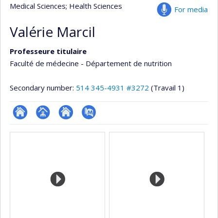
Medical Sciences
; Health Sciences
For media
Valérie Marcil
Professeure titulaire
Faculté de médecine - Département de nutrition
Secondary number:
514 345-4931 #3272
(Travail 1)
ResearchGate
Page
Site
PubMed
Media
professionnelle
web
(faculté,département,école)
de
l’unité
de
recherche