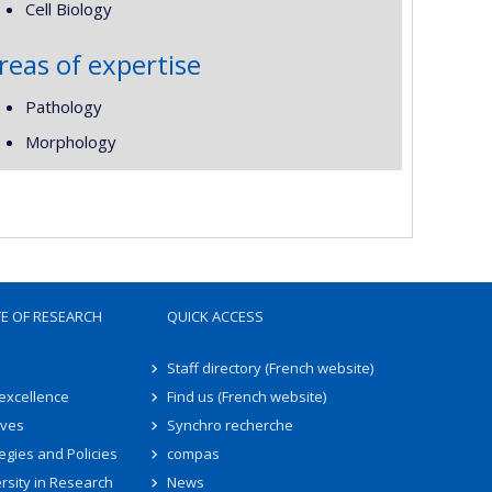
Cell Biology
reas of expertise
Pathology
Morphology
TE OF RESEARCH
QUICK ACCESS
Staff directory (French website)
 excellence
Find us (French website)
ives
Synchro recherche
egies and Policies
compas
rsity in Research
News