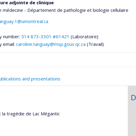
ure adjointe de clinique
e médecine - Département de pathologie et biologie cellulaire
tanguay.1@umontreal.ca
y number:
514 873-3301 #61421
(Laboratoire)
y email:
caroline.tanguay@msp.gouv.qc.ca
(Travail)
onnelle
ublications and presentations
,département,école)
D
t la tragédie de Lac Mégantic