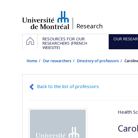
Passer
au
contenu
/
Research
Navigation
HOME
RESOURCES FOR OUR
OUR RESEAR
principale
RESEARCHERS (FRENCH
WEBSITE)
Home
Our researchers
Directory of professors
Caroli
Back to the list of professors
Health Sc
Caro