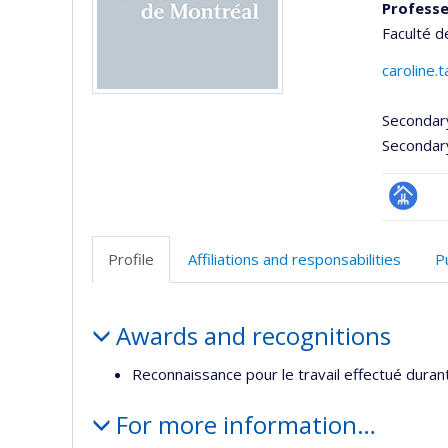
Professe
Faculté d
caroline.
Secondar
Secondar
Page
professi
Profile
Affiliations and responsabilities
P
(faculté
Profile
Awards and recognitions
Reconnaissance pour le travail effectué duran
For more information…