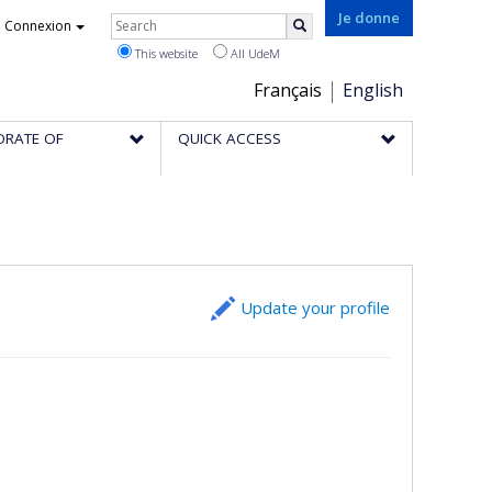
Rechercher
Je donne
Connexion
Search
This website
All UdeM
Choix
Français
English
de
ORATE OF
QUICK ACCESS
la
langue
Update your profile