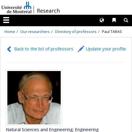
Passer
/
Research
au
contenu
Langues
Liens 
R
Menu
Home
Our researchers
Directory of professors
Paul TARAS
Back to the list of professors
Update your profile
Natural Sciences and Engineering
; Engineering