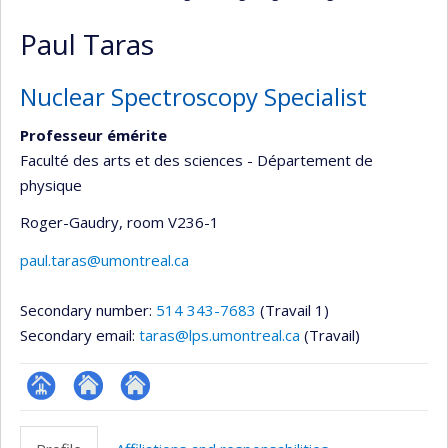
Paul Taras
Nuclear Spectroscopy Specialist
Professeur émérite
Faculté des arts et des sciences - Département de
physique
Roger-Gaudry
, room V236-1
paul.taras@umontreal.ca
Secondary number:
514 343-7683
(Travail 1)
Secondary email:
taras@lps.umontreal.ca
(Travail)
Page
Site
Autre
professionnelle
web
site