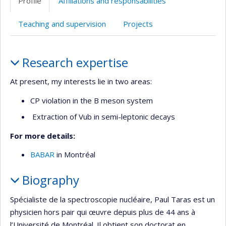
Profile
Affiliations and responsabilities
(faculté,département,école)
de
web
l’unité
Teaching and supervision
Projects
de
recherche
Profile
Research expertise
At present, my interests lie in two areas:
CP violation in the B meson system
Extraction of Vub in semi-leptonic decays
For more details:
BABAR
in Montréal
Biography
Spécialiste de la spectroscopie nucléaire, Paul Taras est un
physicien hors pair qui œuvre depuis plus de 44 ans à
l’Université de Montréal. Il obtient son doctorat en