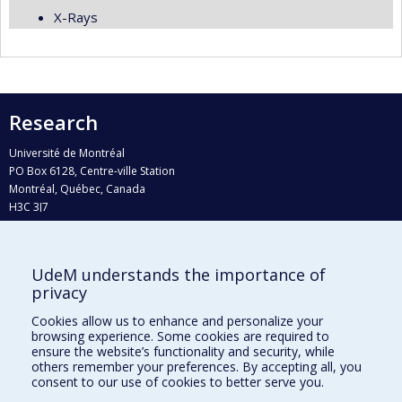
X-Rays
Research
Université de Montréal
PO Box 6128, Centre-ville Station
Montréal, Québec, Canada
H3C 3J7
Phone : 514 343-6111, #38492
E-mail :
recherche@umontreal.ca
UdeM understands the importance of
Who does what?
privacy
Find us
Cookies allow us to enhance and personalize your
browsing experience. Some cookies are required to
Site map
ensure the website’s functionality and security, while
others remember your preferences. By accepting all, you
Accessibility
consent to our use of cookies to better serve you.