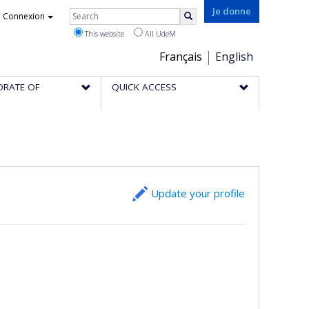
Rechercher
Je donne
Connexion
Search
This website
All UdeM
Choix
Français
English
de
ORATE OF
QUICK ACCESS
la
langue
Update your profile