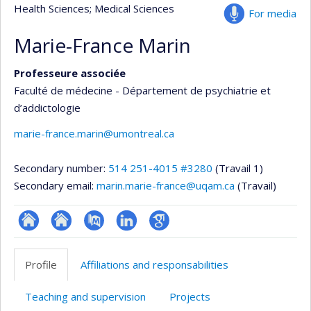
Health Sciences
; Medical Sciences
For media
Marie-France Marin
Professeure associée
Faculté de médecine - Département de psychiatrie et
d’addictologie
marie-france.marin@umontreal.ca
Secondary number:
514 251-4015 #3280
(Travail 1)
Secondary email:
marin.marie-france@uqam.ca
(Travail)
ResearchGate
Site
PubMed
LinkedIn
Google
web
Scholar
Profile
Affiliations and responsabilities
de
l’unité
Teaching and supervision
Projects
de