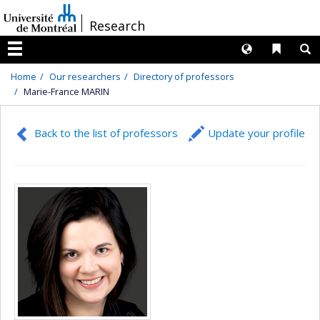
Passer
/
Research
au
contenu
Langues
Liens 
R
Menu
Home
Our researchers
Directory of professors
Marie-France MARIN
Back to the list of professors
Update your profile