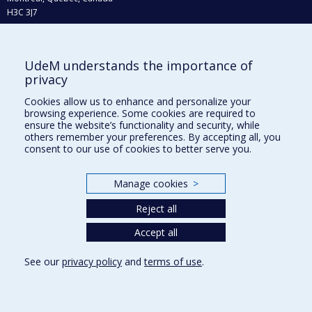
H3C 3J7
Phone : 514 343-6111, #38492
E-mail :
recherche@umontreal.ca
UdeM understands the importance of
Who does what?
privacy
Find us
Cookies allow us to enhance and personalize your
browsing experience. Some cookies are required to
Site map
ensure the website’s functionality and security, while
others remember your preferences. By accepting all, you
Accessibility
consent to our use of cookies to better serve you.
Manage cookies
>
Reject all
Accept all
See our
privacy policy
and
terms of use
.
Privacy
Terms of use
Cookie Settings