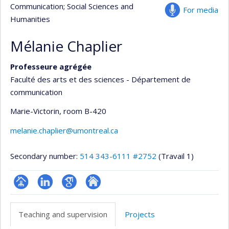
Communication
; Social Sciences and
For media
Humanities
Mélanie Chaplier
Professeure agrégée
Faculté des arts et des sciences - Département de
communication
Marie-Victorin
, room B-420
melanie.chaplier@umontreal.ca
Secondary number:
514 343-6111 #2752
(Travail 1)
Page
LinkedIn
Google
Autre
professionnelle
Scholar
site
Teaching and supervision
Projects
(faculté,département,école)
web