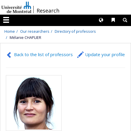
Passer
/
Research
au
contenu
Langues
Liens 
R
Menu
Home
Our researchers
Directory of professors
Mélanie CHAPLIER
Back to the list of professors
Update your profile