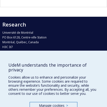
Research
Université de Montréal
PO Box 6128, Centre-ville Station
Montréal, Québec, Canada
H3C 3J7
Phone : 514 343-6111, #38492
E-mail :
recherche@umontreal.ca
UdeM understands the importance of
Who does what?
privacy
Find us
Cookies allow us to enhance and personalize your
browsing experience. Some cookies are required to
Site map
ensure the website’s functionality and security, while
others remember your preferences. By accepting all, you
Accessibility
consent to our use of cookies to better serve you.
Manage cookies
>