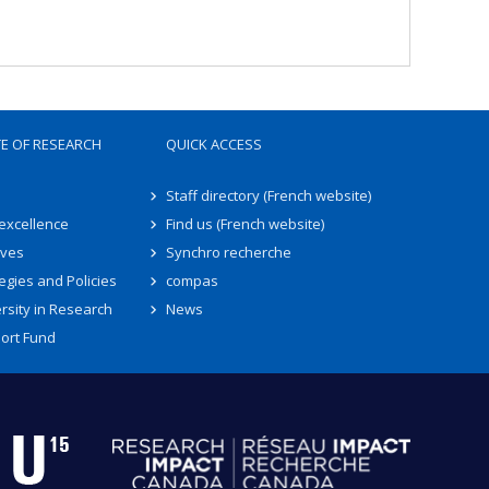
TE OF RESEARCH
QUICK ACCESS
Staff directory (French website)
 excellence
Find us (French website)
ives
Synchro recherche
egies and Policies
compas
rsity in Research
News
ort Fund