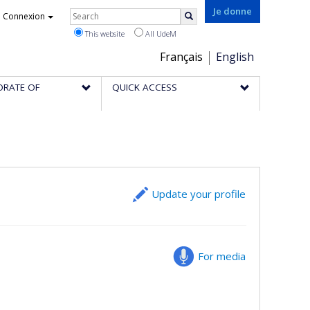
Rechercher
Je donne
Connexion
Search
This website
All UdeM
Choix
Français
English
de
ORATE OF
QUICK ACCESS
la
langue
Update your profile
For media