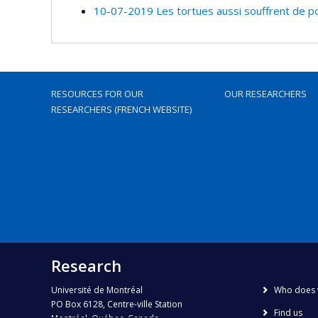
10-07-2019 Les tortues aussi souffrent de po
RESOURCES FOR OUR
OUR RESEARCHERS
RESEARCHERS (FRENCH WEBSITE)
Research
Université de Montréal
Who does 
PO Box 6128, Centre-ville Station
Find us