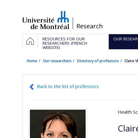
Passer
au
contenu
/
Research
Navigation
HOME
RESOURCES FOR OUR
OUR RESEAR
principale
RESEARCHERS (FRENCH
WEBSITE)
Home
Our researchers
Directory of professors
Claire
Back to the list of professors
Health Sc
Clai