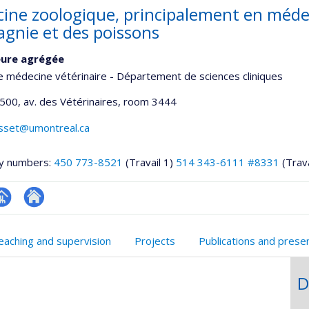
ine zoologique, principalement en méde
gnie et des poissons
eure agrégée
e médecine vétérinaire - Département de sciences cliniques
1500, av. des Vétérinaires
, room 3444
osset@umontreal.ca
y numbers:
450 773-8521
(Travail 1)
514 343-6111 #8331
(Trava
hGate
age
Autre
rofessionnelle
site
eaching and supervision
Projects
Publications and prese
faculté,département,école)
web
D