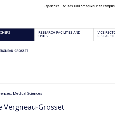
Liens
Répertoire
Facultés
Bibliothèques
Plan campus
externes
CHERS
RESEARCH FACILITIES AND
VICE-RECT
UNITS
RESEARCH
 VERGNEAU-GROSSET
iences
; Medical Sciences
re Vergneau-Grosset