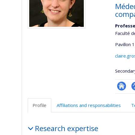
Médec
compa
Profess
Faculté d
Pavillon 
claire.gr
Secondar
Researc
P
p
Profile
Affiliations and responsabilities
T
(
Profile
Research expertise