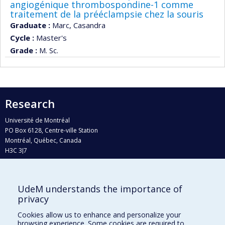
angiogénique thrombospondine-1 comme
traitement de la prééclampsie chez la souris
Graduate :
Marc, Casandra
Cycle :
Master's
Grade :
M. Sc.
Research
Université de Montréal
PO Box 6128, Centre-ville Station
Montréal, Québec, Canada
H3C 3J7
Phone : 514 343-6111, #38492
E-mail :
recherche@umontreal.ca
UdeM understands the importance of
Who does what?
privacy
Find us
Cookies allow us to enhance and personalize your
browsing experience. Some cookies are required to