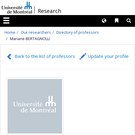
Passer
/
Research
au
contenu
Langues
Liens 
R
Menu
Home
Our researchers
Directory of professors
Mariane BERTAGNOLLI
Back to the list of professors
Update your profile