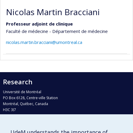
Nicolas Martin Bracciani
Professeur adjoint de clinique
Faculté de médecine - Département de médecine
nicolas.martin.bracciani@umontreal.ca
Research
Université de Montréal
PO Box 6128, Centre-ville Station
Montréal, Québec, Canada
H3C 3J7
Phone : 514 343-6111, #38492
E-mail :
recherche@umontreal.ca
UdeM understands the importance of