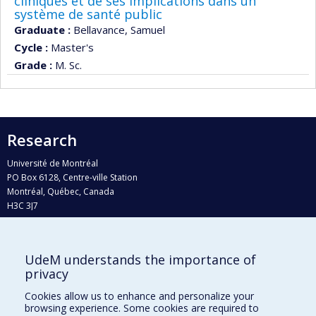
cliniques et de ses implications dans un
système de santé public
Graduate :
Bellavance, Samuel
Cycle :
Master's
Grade :
M. Sc.
Research
Université de Montréal
PO Box 6128, Centre-ville Station
Montréal, Québec, Canada
H3C 3J7
Phone : 514 343-6111, #38492
E-mail :
recherche@umontreal.ca
UdeM understands the importance of
Who does what?
privacy
Find us
Cookies allow us to enhance and personalize your
browsing experience. Some cookies are required to