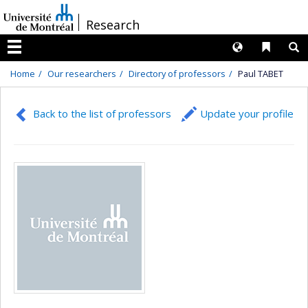
Passer
/
Research
au
contenu
Langues
Liens 
R
Menu
Home
Our researchers
Directory of professors
Paul TABET
Back to the list of professors
Update your profile