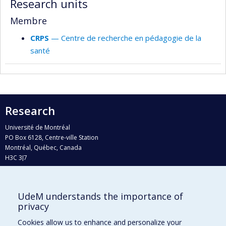
Research units
Membre
CRPS
— Centre de recherche en pédagogie de la
santé
Research
Université de Montréal
PO Box 6128, Centre-ville Station
Montréal, Québec, Canada
H3C 3J7
Phone : 514 343-6111, #38492
E-mail :
recherche@umontreal.ca
UdeM understands the importance of
Who does what?
privacy
Find us
Cookies allow us to enhance and personalize your