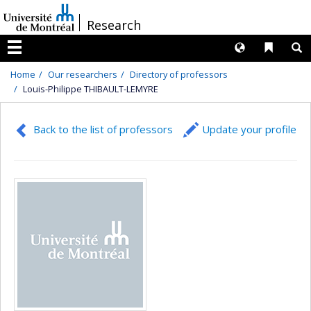
Passer
/
Research
au
contenu
Langues
Liens 
R
Menu
Home
Our researchers
Directory of professors
Louis-Philippe THIBAULT-LEMYRE
Back to the list of professors
Update your profile