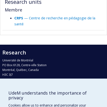
Research units
Membre
CRPS
— Centre de recherche en pédagogie de la
santé
Research
Université de Montréal
PO Box 6128, Centre-ville Station
Montréal, Québec, Canada
H3C 3J7
Phone : 514 343-6111, #38492
E-mail :
recherche@umontreal.ca
UdeM understands the importance of
Who does what?
privacy
Find us
Cookies allow us to enhance and personalize your