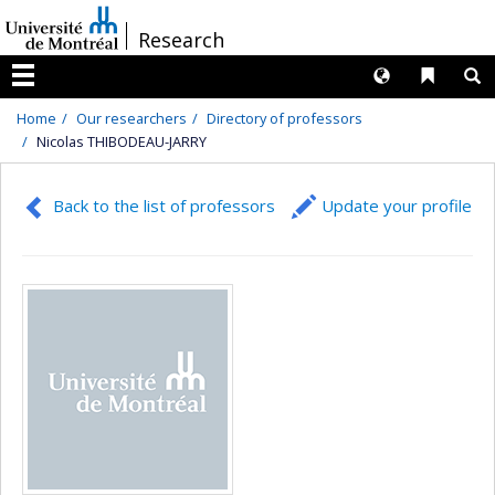
Passer
/
Research
au
contenu
Langues
Liens 
R
Menu
Home
Our researchers
Directory of professors
Nicolas THIBODEAU-JARRY
Back to the list of professors
Update your profile