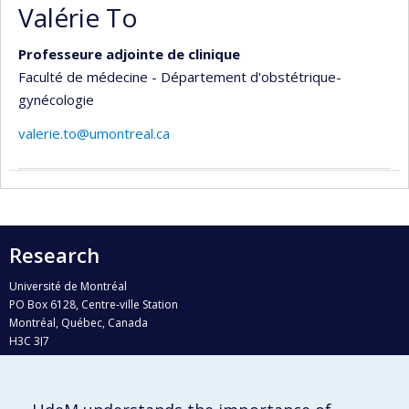
Valérie To
Professeure adjointe de clinique
Faculté de médecine - Département d'obstétrique-
gynécologie
valerie.to@umontreal.ca
Research
Université de Montréal
PO Box 6128, Centre-ville Station
Montréal, Québec, Canada
H3C 3J7
Phone : 514 343-6111, #38492
E-mail :
recherche@umontreal.ca