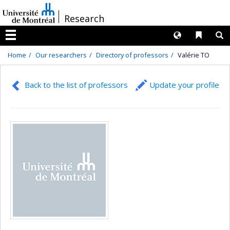
Passer
/
Research
au
contenu
Langues
Liens 
R
Menu
Home
Our researchers
Directory of professors
Valérie TO
Back to the list of professors
Update your profile