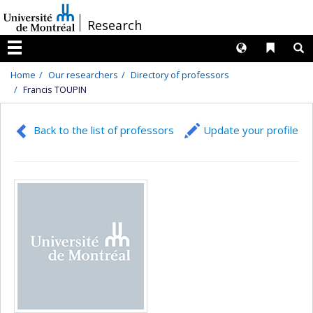
Passer
/
Research
au
contenu
Langues
Liens 
R
Menu
Home
Our researchers
Directory of professors
Francis TOUPIN
Back to the list of professors
Update your profile