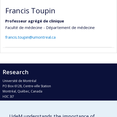
Francis Toupin
Professeur agrégé de clinique
Faculté de médecine - Département de médecine
francis.toupin@umontreal.ca
Research
Université de Montréal
PO Box 6128, Centre-ville Station
Montréal, Québec, Canada
H3C 3J7
Phone : 514 343-6111, #38492
E-mail :
recherche@umontreal.ca
UdeM understands the importance of