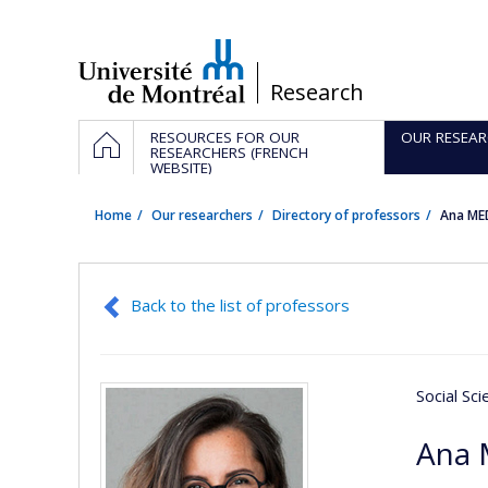
Passer
au
contenu
/
Research
Navigation
HOME
RESOURCES FOR OUR
OUR RESEAR
principale
RESEARCHERS (FRENCH
WEBSITE)
Home
Our researchers
Directory of professors
Ana ME
Back to the list of professors
Social Sc
Ana 