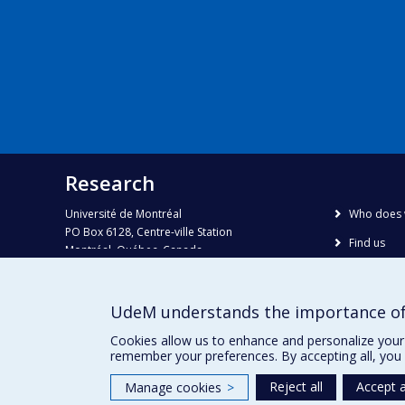
Research
Université de Montréal
Who does 
PO Box 6128, Centre-ville Station
Find us
Montréal, Québec, Canada
H3C 3J7
Site map
Accessibili
Phone : 514 343-6111, #38492
UdeM understands the importance of
E-mail :
recherche@umontreal.ca
Cookies allow us to enhance and personalize your 
remember your preferences. By accepting all, you 
Reject all
Accept a
Manage cookies
>