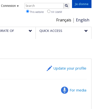
Rechercher
Je donne
Connexion
Search
This website
All UdeM
Choix
Français
English
de
ORATE OF
QUICK ACCESS
la
langue
Update your profile
For media