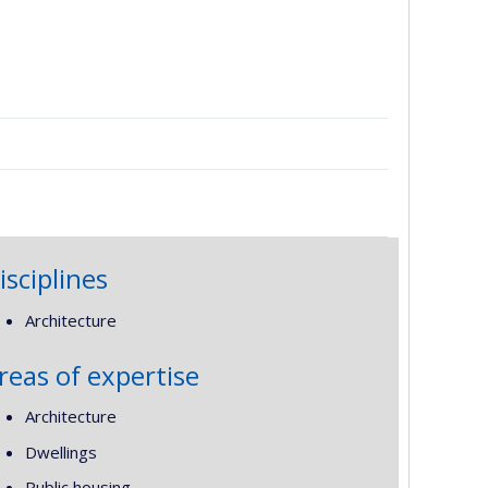
isciplines
Architecture
reas of expertise
Architecture
Dwellings
Public housing