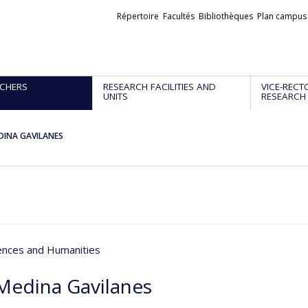
Liens
Répertoire
Facultés
Bibliothèques
Plan campus
externes
CHERS
RESEARCH FACILITIES AND
VICE-RECT
UNITS
RESEARCH
DINA GAVILANES
iences and Humanities
Medina Gavilanes