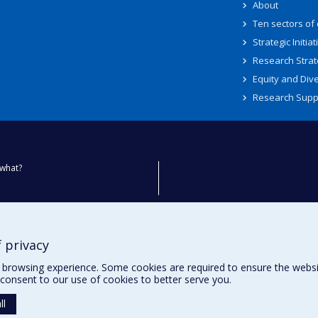
About
Ten sectors of
Strategic Initiat
Research Strat
Equity and Dive
Research Supp
what?
ty
 privacy
browsing experience. Some cookies are required to ensure the website’
consent to our use of cookies to better serve you.
ll