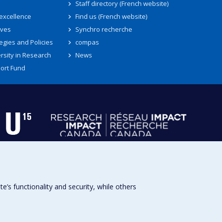
Staff directory (French website)
 excellence
Find us (French website)
ives
Synchro recherche
egies and Policies
compas
rsity in Research
News
ort Fund
s functionality and security, while others