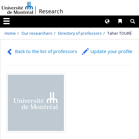
Passer
/
Research
au
contenu
Langues
Liens 
R
Menu
Home
Our researchers
Directory of professors
Taher TOURÉ
Back to the list of professors
Update your profile