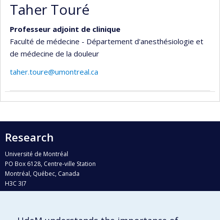
Taher Touré
Professeur adjoint de clinique
Faculté de médecine - Département d'anesthésiologie et
de médecine de la douleur
taher.toure@umontreal.ca
Research
Université de Montréal
PO Box 6128, Centre-ville Station
Montréal, Québec, Canada
H3C 3J7
Phone : 514 343-6111, #38492
E-mail :
recherche@umontreal.ca