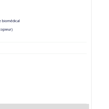
 biomédical
copieur)