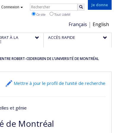
Rechercher
Je donne
Connexion
Rechercher
Ce site
Tout UdeM
Choix
Français
English
de
ORAT À LA
ACCÈS RAPIDE
la
E
langue
ENTRE ROBERT-CEDERGREN DE L’UNIVERSITÉ DE MONTRÉAL
Mettre à jour le profil de l’unité de recherche
elles et génie
té de Montréal