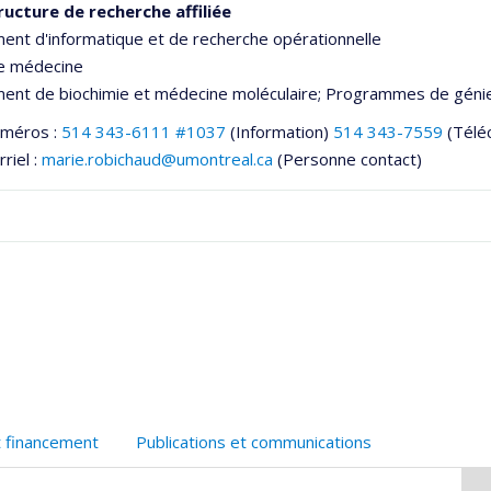
ructure de recherche affiliée
nt d'informatique et de recherche opérationnelle
de médecine
ent de biochimie et médecine moléculaire
; Programmes de génie
uméros :
514 343-6111 #1037
(Information)
514 343-7559
(Télé
riel :
marie.robichaud@umontreal.ca
(Personne contact)
he
t financement
Publications et communications