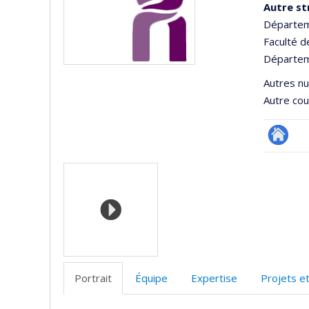
Autre st
Départeme
Faculté 
Départem
Autres n
Autre cour
Site
Médias
Web
de
l’unité
de
recherc
Portrait
Équipe
Expertise
Projets e