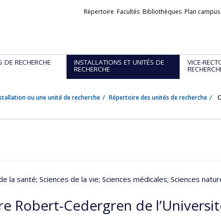
Liens
Répertoire
Facultés
Bibliothèques
Plan campus
externes
S DE RECHERCHE
INSTALLATIONS ET UNITÉS DE
VICE-RECT
RECHERCHE
RECHERCH
stallation ou une unité de recherche
Répertoire des unités de recherche
C
de la santé
; Sciences de la vie
; Sciences médicales
; Sciences natur
re Robert-Cedergren de l’Universi