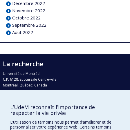
Décembre 2022
Novembre 2022
Octobre 2022
Septembre 2022
Août 2022
La recherche
Université de Montréal
C.P. 6128, succursale Centre-ville
Montréal, Québec, Canada
H3C 3J7
Courriel:
recherche@umontreal.ca
L’UdeM reconnaît l’importance de
Qui fait quoi?
respecter la vie privée
Nous trouver
L’utilisation de témoins nous permet d’améliorer et de
personnaliser votre expérience Web. Certains témoins