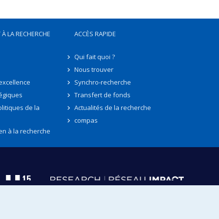
 À LA RECHERCHE
ACCÈS RAPIDE
Qui fait quoi ?
Nous trouver
'excellence
Synchro-recherche
tégiques
Transfert de fonds
litiques de la
Actualités de la recherche
compas
en à la recherche