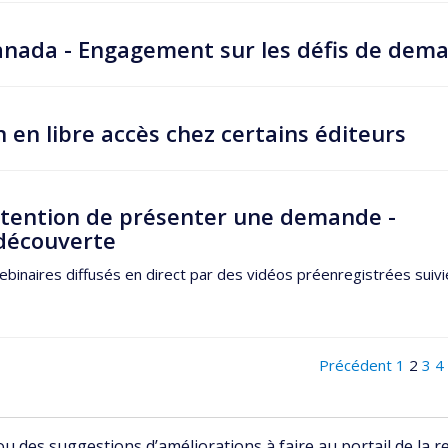
Canada - Engagement sur les défis de dema
n en libre accès chez certains éditeurs
tention de présenter une demande -
découverte
binaires diffusés en direct par des vidéos préenregistrées suiv
Précédent
1
2
3
4
 des suggestions d’améliorations à faire au portail de la r