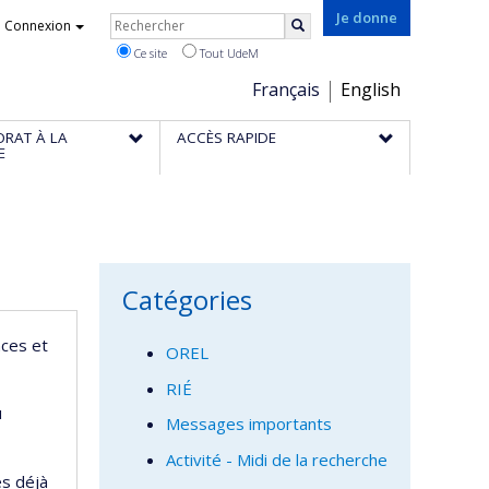
Rechercher
Je donne
Connexion
Rechercher
Ce site
Tout UdeM
Choix
Français
English
de
ORAT À LA
ACCÈS RAPIDE
la
E
langue
Catégories
nces et
OREL
RIÉ
u
Messages importants
Activité - Midi de la recherche
és déjà