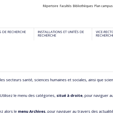
Liens
Répertoire
Facultés
Bibliothèques
Plan campus
externes
S DE RECHERCHE
INSTALLATIONS ET UNITÉS DE
VICE-RECT
RECHERCHE
RECHERCH
les secteurs santé, sciences humaines et sociales, ainsi que scie
 Utilisez le menu des catégories,
situé à droite
, pour naviguer a
ez alors le
menu Archives
, pour naviguer au travers des actualit