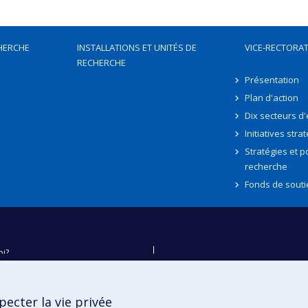
HERCHE
INSTALLATIONS ET UNITÉS DE
VICE-RECTORAT
RECHERCHE
Présentation
Plan d'action
Dix secteurs d
Initiatives stra
Stratégies et po
recherche
Fonds de souti
oi?
ver
e
ecter la vie privée