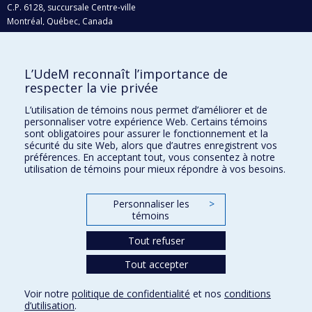
C.P. 6128, succursale Centre-ville
Montréal, Québec, Canada
H3C 3J7
Courriel:
recherche@umontreal.ca
L’UdeM reconnaît l’importance de
Qui fait quoi?
respecter la vie privée
Nous trouver
L’utilisation de témoins nous permet d’améliorer et de
personnaliser votre expérience Web. Certains témoins
Plan du site
sont obligatoires pour assurer le fonctionnement et la
sécurité du site Web, alors que d’autres enregistrent vos
Accessibilité
préférences. En acceptant tout, vous consentez à notre
utilisation de témoins pour mieux répondre à vos besoins.
Personnaliser les
>
témoins
Tout refuser
Tout accepter
Confidentialité
Voir notre
politique de confidentialité
et nos
conditions
Conditions d’utilisation
d’utilisation
.