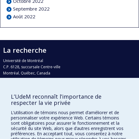
Octobre 2022
Septembre 2022
Août 2022
La recherche
Université de Montréal
C.P. 6128, succursale Centre-ville
Montréal, Québec, Canada
H3C 3J7
Courriel:
recherche@umontreal.ca
L’UdeM reconnaît l’importance de
Qui fait quoi?
respecter la vie privée
Nous trouver
L’utilisation de témoins nous permet d’améliorer et de
personnaliser votre expérience Web. Certains témoins
Plan du site
sont obligatoires pour assurer le fonctionnement et la
sécurité du site Web, alors que d’autres enregistrent vos
Accessibilité
préférences. En acceptant tout, vous consentez à notre
utilisation de témoins pour mieux répondre à vos besoins.