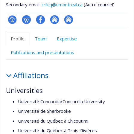
Secondary email:
crilcq@umontreal.ca
(Autre courriel)
Page
Wiki
Profil
Autre
Autre
Facultaire
Facebook
site
site
Profile
Team
Expertise
(départementale,
web
web
école)
Publications and presentations
Profile
Affiliations
Universities
Université Concordia/Concordia University
Université de Sherbrooke
Université du Québec à Chicoutimi
Université du Québec à Trois-Rivières