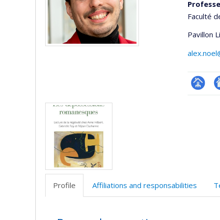
Professe
Faculté d
Pavillon 
alex.noe
Page
A
Media
professi
si
(faculté
w
Profile
Affiliations and responsabilities
T
Profile