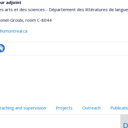
ur adjoint
es arts et des sciences - Département des littératures de langue
Lionel-Groulx
, room C-8044
l@umontreal.ca
utre
onnelle
te
,département,école)
eb
eaching and supervision
Projects
Outreach
Publicat
D