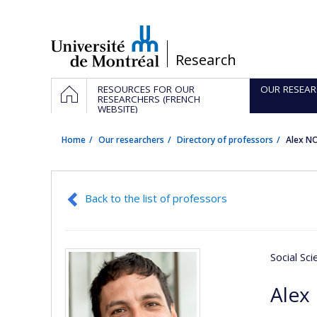
Passer
au
contenu
/
Research
Navigation
HOME
RESOURCES FOR OUR
OUR RESEAR
principale
RESEARCHERS (FRENCH
WEBSITE)
Home
Our researchers
Directory of professors
Alex N
Back to the list of professors
Social Sc
Alex