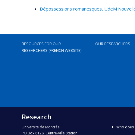
Dépossessions romanesques, UdeM Nouvelles
RESOURCES FOR OUR
OUR RESEARCHERS
RESEARCHERS (FRENCH WEBSITE)
Research
Université de Montréal
Who does 
PO Box 6128, Centre-ville Station