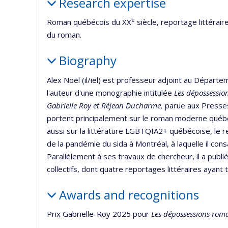
Research expertise
e
Roman québécois du XX
siècle, reportage littérair
du roman.
Biography
Alex Noël (il/iel) est professeur adjoint au Départe
l'auteur d'une monographie intitulée
Les dépossessio
Gabrielle Roy et Réjean Ducharme,
parue aux Presses
portent principalement sur le roman moderne québéc
aussi sur la littérature LGBTQIA2+ québécoise, le re
de la pandémie du sida à Montréal, à laquelle il co
Parallèlement à ses travaux de chercheur, il a publi
collectifs, dont quatre reportages littéraires ayant
Awards and recognitions
Prix Gabrielle-Roy 2025 pour
Les dépossessions rom