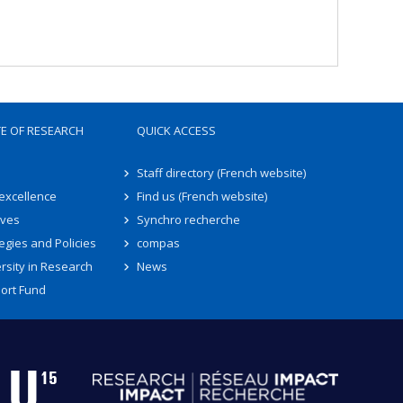
TE OF RESEARCH
QUICK ACCESS
Staff directory (French website)
 excellence
Find us (French website)
ives
Synchro recherche
egies and Policies
compas
rsity in Research
News
ort Fund