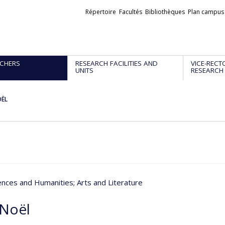
Liens
Répertoire
Facultés
Bibliothèques
Plan campus
externes
CHERS
RESEARCH FACILITIES AND
VICE-RECT
UNITS
RESEARCH
OËL
iences and Humanities
; Arts and Literature
 Noël