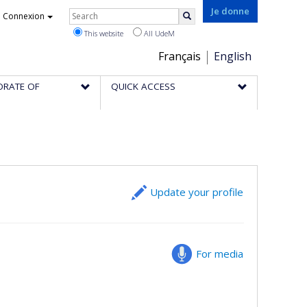
Rechercher
Je donne
Connexion
Search
This website
All UdeM
Choix
Français
English
de
ORATE OF
QUICK ACCESS
la
langue
Update your profile
For media