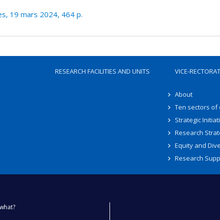
, 19 mars 2024, 464 p.
RESEARCH FACILITIES AND UNITS
VICE-RECTORA
About
Ten sectors of
Strategic Initiat
Research Strat
Equity and Dive
Research Supp
what?