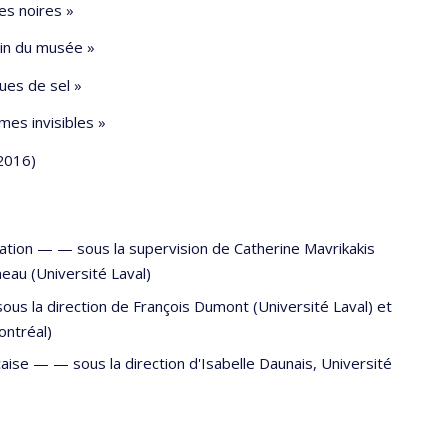
es noires »
min du musée »
ues de sel »
es invisibles »
(2016)
éation — —
sous la supervision de Catherine Mavrikakis
eau (Université Laval)
sous la direction de François Dumont (Université Laval) et
ontréal)
ançaise — —
sous la direction d'Isabelle Daunais, Université