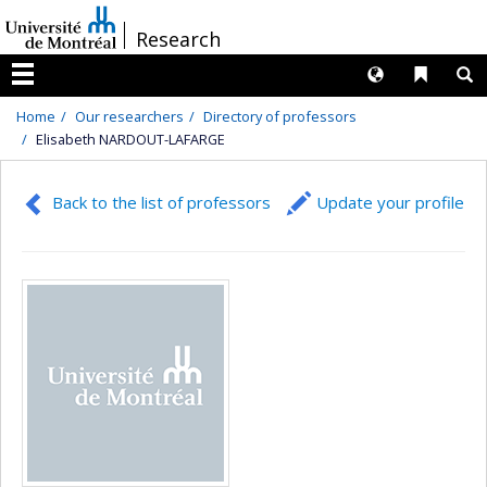
Passer
/
Research
au
contenu
Langues
Liens 
R
Menu
Home
Our researchers
Directory of professors
Elisabeth NARDOUT-LAFARGE
Back to the list of professors
Update your profile