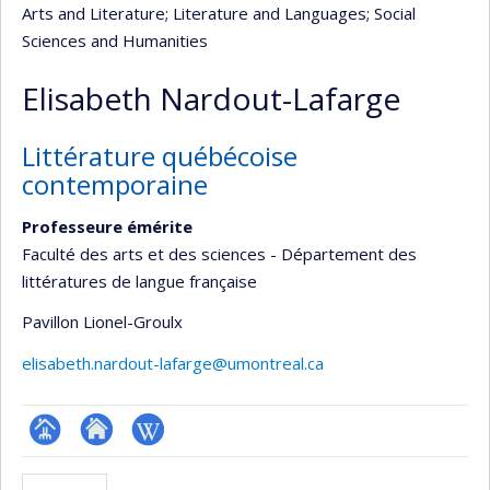
Arts and Literature
; Literature and Languages
; Social
Sciences and Humanities
Elisabeth Nardout-Lafarge
Littérature québécoise
contemporaine
Professeure émérite
Faculté des arts et des sciences - Département des
littératures de langue française
Pavillon Lionel-Groulx
elisabeth.nardout-lafarge@umontreal.ca
Page
Site
Wiki
professionnelle
web