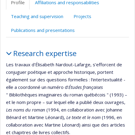
Profile
Affiliations and responsabilities
(faculté,département,école)
de
l’unité
Teaching and supervision
Projects
de
recherche
Publications and presentations
Profile
Research expertise
Les travaux d'Élisabeth Nardout-Lafarge, s’efforcent de
conjuguer poétique et approche historique, portent
également sur des questions formelles : l’intertextualité -
elle a coordonné un numéro d’
Études françaises
" Bibliothèques imaginaires du roman québécois " (1993) –
et le nom propre – sur lequel elle a publié deux ouvrages,
Les noms du roman
(1994, en collaboration avec Johanne
Bénard et Martine Léonard),
Le texte et le nom
(1996, en
collaboration avec Martine Léonard) ainsi que des articles
et chapitres de livres collectifs.