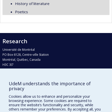
History of literature
Poetics
Research
Université de Montréal
PO Box 6128, Centre-ville Station
Montréal, Québec, Canada
H3C 3J7
Phone : 514 343-6111, #38492
E-mail :
recherche@umontreal.ca
UdeM understands the importance of
Who does what?
privacy
Find us
Cookies allow us to enhance and personalize your
browsing experience. Some cookies are required to
Site map
ensure the website’s functionality and security, while
others remember your preferences. By accepting all, you