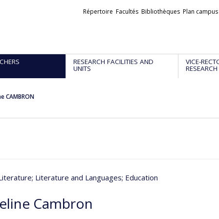
Liens
Répertoire
Facultés
Bibliothèques
Plan campus
externes
CHERS
RESEARCH FACILITIES AND
VICE-RECT
UNITS
RESEARCH
ine CAMBRON
Literature
; Literature and Languages
; Education
eline Cambron