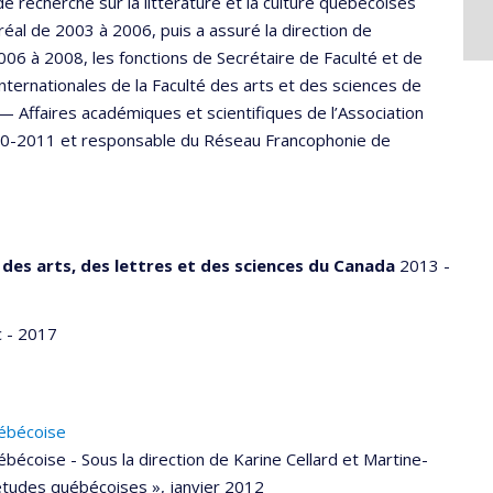
e recherche sur la littérature et la culture québécoises
tréal de 2003 à 2006, puis a assuré la direction de
06 à 2008, les fonctions de Secrétaire de Faculté et de
ternationales de la Faculté des arts et des sciences de
 — Affaires académiques et scientifiques de l’Association
010-2011 et responsable du Réseau Francophonie de
des arts, des lettres et des sciences du Canada
2013 -
 - 2017
uébécoise
ébécoise - Sous la direction de Karine Cellard et Martine-
études québécoises », janvier 2012