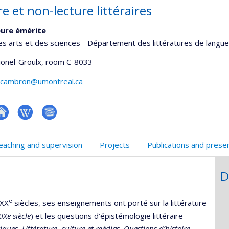
e et non-lecture littéraires
ure émérite
es arts et des sciences - Département des littératures de langue
Lionel-Groulx
, room C-8033
e.cambron@umontreal.ca
te
Wiki
Bibliographie
onnelle
eb
eaching and supervision
Projects
Publications and prese
,département,école)
e
unité
D
e
echerche
e
 XX
siècles, ses enseignements ont porté sur la littérature
IXe siècle
) et les questions d’épistémologie littéraire
tiques,
Littérature, culture et médias, Questions d’histoire