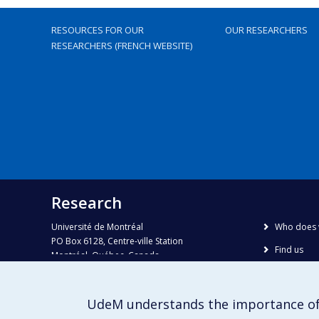
RESOURCES FOR OUR
OUR RESEARCHERS
RESEARCHERS (FRENCH WEBSITE)
Research
Université de Montréal
Who does 
PO Box 6128, Centre-ville Station
Find us
Montréal, Québec, Canada
H3C 3J7
Site map
Accessibili
Phone : 514 343-6111, #38492
UdeM understands the importance of
E-mail :
recherche@umontreal.ca