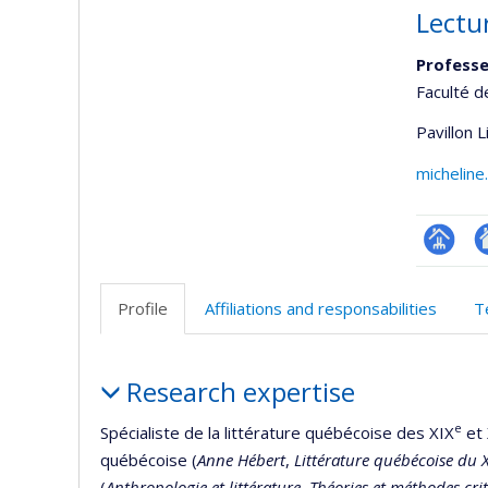
Lectur
Professe
Faculté d
Pavillon 
michelin
Page
Si
professi
w
Profile
Affiliations and responsabilities
T
(faculté
d
l’
Profile
d
Research expertise
r
e
Spécialiste de la littérature québécoise des XIX
et
québécoise (
Anne Hébert
,
Littérature québécoise du X
(
Anthropologie et littérature
,
Théories et méthodes cri