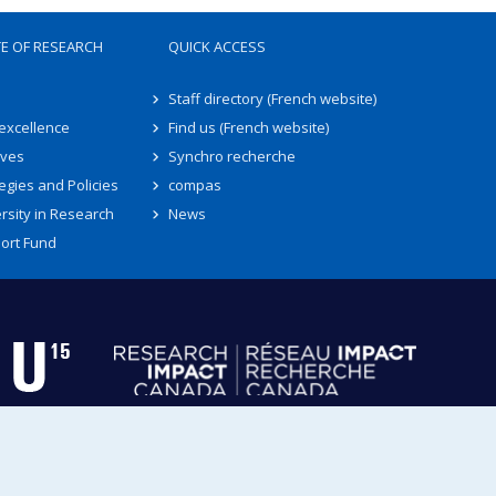
TE OF RESEARCH
QUICK ACCESS
Staff directory (French website)
 excellence
Find us (French website)
ives
Synchro recherche
egies and Policies
compas
rsity in Research
News
ort Fund