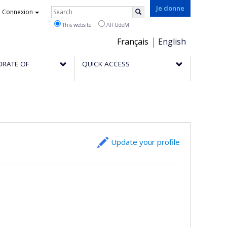
Rechercher
Je donne
Connexion
Search
This website
All UdeM
Choix
Français
English
de
ORATE OF
QUICK ACCESS
la
langue
Update your profile