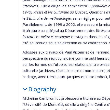
littéraire
s). Elle a dirigé les séminaires
Du populaire e
1970),
Presse et vie culturelle au Québec, Questions d’h
le
Séminaire de méthodologie
, sans négliger pour autan
Parallèlement, de 1999 à 2002, elle a assuré la mise
littérature au collégial au Département des littéra
lecteurs
et
Relire et enseigner
et stages dans les cége
été soutenues sous sa direction ou sa codirection, 
Adossée aux travaux de Paul Ricœur et de Fernand
perspective du récit considéré comme outil heuristi
sur les formes de l’utopie, les relations entre presse
culturelle (archives, récits, lecture et non-lecture)
codirige, avec Denis Saint-Jacques et Lucie Robert, l
Biography
Micheline Cambron fut professeure titulaire au Dép
l’Université de Montréal, où elle a dirigé le Cent