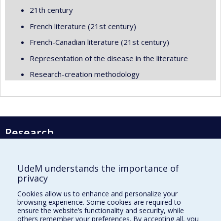
21th century
French literature (21st century)
French-Canadian literature (21st century)
Representation of the disease in the literature
Research-creation methodology
Research
Université de Montréal
PO Box 6128, Centre-ville Station
UdeM understands the importance of
Montréal, Québec, Canada
privacy
H3C 3J7
Cookies allow us to enhance and personalize your
Phone : 514 343-6111, #38492
browsing experience. Some cookies are required to
E-mail :
recherche@umontreal.ca
ensure the website’s functionality and security, while
others remember your preferences. By accepting all, you