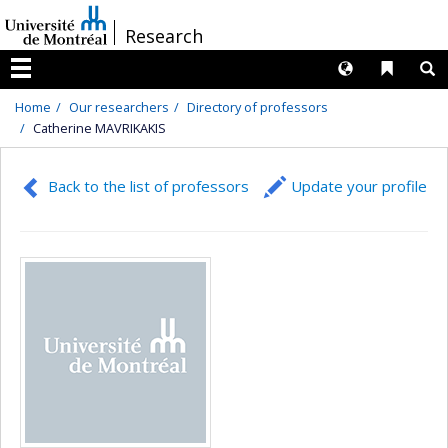
Passer
/
Research
au
contenu
Langues
Liens 
R
Menu
Home
Our researchers
Directory of professors
Catherine MAVRIKAKIS
Back to the list of professors
Update your profile