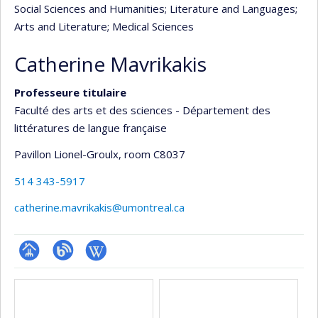
Social Sciences and Humanities
; Literature and Languages
;
Arts and Literature
; Medical Sciences
Catherine Mavrikakis
Professeure titulaire
Faculté des arts et des sciences - Département des
littératures de langue française
Pavillon Lionel-Groulx
, room C8037
514 343-5917
catherine.mavrikakis@umontreal.ca
Page
Blogue
Wiki
Media
professionnelle
(faculté,département,école)