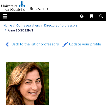
Passer
/
Research
au
contenu
Langues
Liens 
R
Menu
Home
Our researchers
Directory of professors
Aline BOGOSSIAN
Back to the list of professors
Update your profile