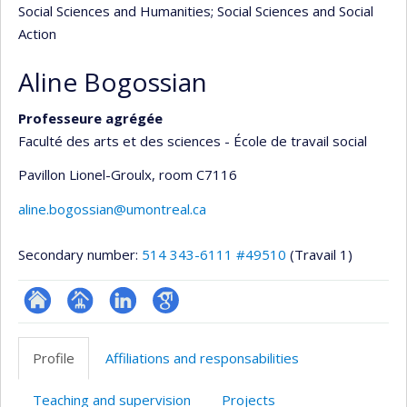
Social Sciences and Humanities
; Social Sciences and Social
Action
Aline Bogossian
Professeure agrégée
Faculté des arts et des sciences - École de travail social
Pavillon Lionel-Groulx
, room C7116
aline.bogossian@umontreal.ca
Secondary number:
514 343-6111 #49510
(Travail 1)
ResearchGate
Page
LinkedIn
Google
professionnelle
Scholar
Profile
Affiliations and responsabilities
(faculté,département,école)
Teaching and supervision
Projects